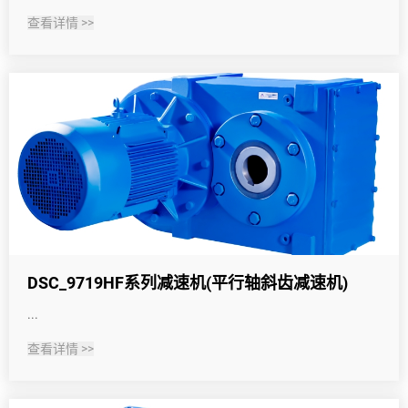
查看详情 >>
DSC_9719HF系列减速机(平行轴斜齿减速机)
​...
查看详情 >>