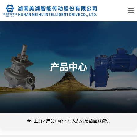
产品中心
主页
>
产品中心
>
四大系列硬齿面减速机