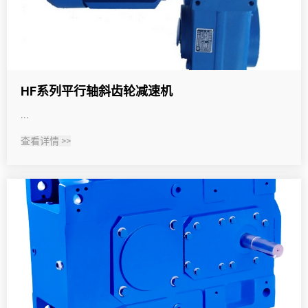
HF系列平行轴斜齿轮减速机
​...
查看详情 >>